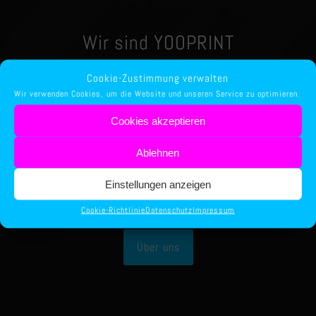
Wir sind YOOPRINT
Cookie-Zustimmung verwalten
Wir verwenden Cookies, um die Website und unseren Service zu optimieren.
Cookies akzeptieren
Druckerei für alle gängigen Printmedien. Erstellung
Ablehnen
von Druckvorlagen und Logos für Visitenkarten, Flyer,
Faltblätter, Aufkleber, Prospekte, Werbeschilder,
Einstellungen anzeigen
Briefpapier und Briefumschläge.
Cookie-Richtlinie
Datenschutz
Impressum
Über uns