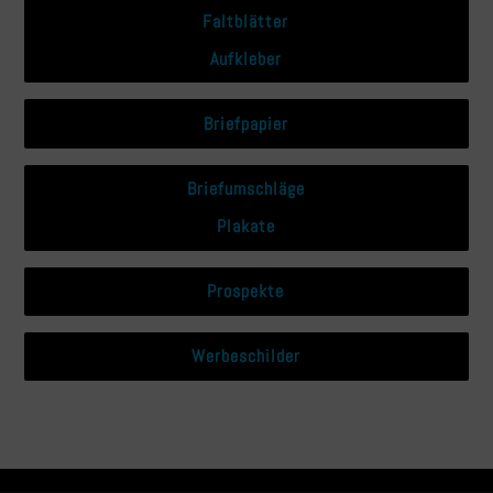
Faltblätter
Aufkleber
Briefpapier
Briefumschläge
Plakate
Prospekte
Werbeschilder