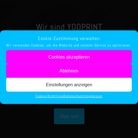
Wir sind YOOPRINT
Cookie-Zustimmung verwalten
Wir verwenden Cookies, um die Website und unseren Service zu optimieren.
Cookies akzeptieren
Ablehnen
Druckerei für alle gängigen Printmedien. Erstellung
von Druckvorlagen und Logos für Visitenkarten, Flyer,
Einstellungen anzeigen
Faltblätter, Aufkleber, Prospekte, Werbeschilder,
Briefpapier und Briefumschläge.
Cookie-Richtlinie
Datenschutz
Impressum
Über uns