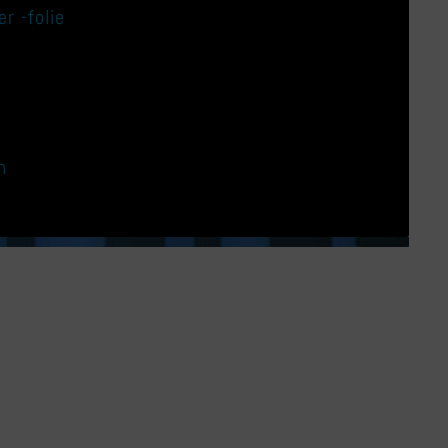
r -folie
n