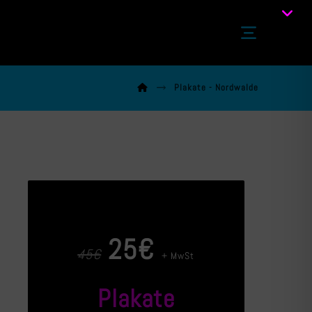
Plakate - Nordwalde
25€
45€
+ MwSt
Plakate