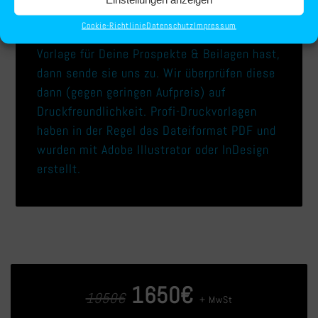
hast. Eine ungefähre Beschreibung reicht
Cookie-Richtlinie
Datenschutz
Impressum
aber auch. Wenn Du eine professionelle
Vorlage für Deine Prospekte & Beilagen hast,
dann sende sie uns zu. Wir überprüfen diese
dann (gegen geringen Aufpreis) auf
Druckfreundlichkeit. Profi-Druckvorlagen
haben in der Regel das Dateiformat PDF und
wurden mit Adobe Illustrator oder InDesign
erstellt.
1650€
1950€
+ MwSt