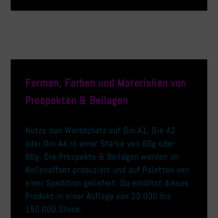
Formen, Farben und Materialien von
Prospekten & Beilagen
Nutze den Werbeplatz auf Din A1, Din A2
oder Din A4 in einer Stärke von 60g oder
80g. Die Prospekte & Beilagen werden im
Rollenoffset produziert und auf Paletten von
einer Spedition geliefert. Du erhältst dieses
Produkt in einer Auflage von 20.000 bis
150.000 Stück.